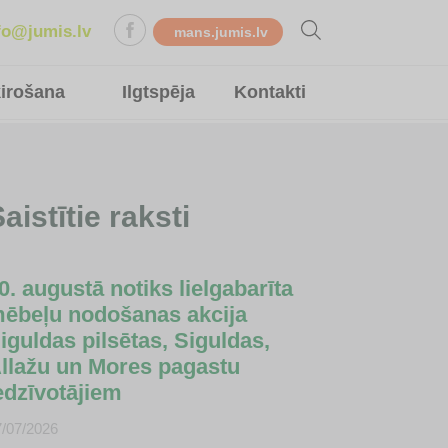
fo@jumis.lv
mans.jumis.lv
ķirošana
Ilgtspēja
Kontakti
aistītie raksti
0. augustā notiks lielgabarīta
ēbeļu nodošanas akcija
iguldas pilsētas, Siguldas,
llažu un Mores pagastu
edzīvotājiem
7/07/2026