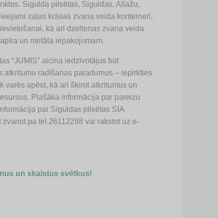
ktos. Sigulda pilsētas, Siguldas, Allažu,
pieejami zaļas krāsas zvana veida konteineri,
 ievietošanai, kā arī dzeltenas zvana veida
 papīra un metāla iepakojumam.
ētas “JUMIS” aicina iedzīvotājus būt
vus atkritumu radīšanas paradumus – iepirkties
 varēs apēst, kā arī šķirot atkritumus un
 resursus. Plašāka informācija par pareizu
nformācija par Siguldas pilsētas SIA
rī zvanot pa tel.26112288 vai rakstot uz e-
nus un skaistus svētkus!