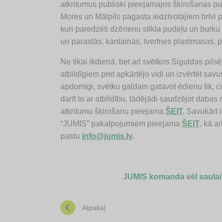
atkritumus publiski pieejamajos šķirošanas pun
Mores un Mālpils pagasta iedzīvotājiem brīvi 
kuri paredzēti dzērienu stikla pudeļu un burku
un parastās, kantainās, tvertnes plastmasas,
Ne tikai ikdienā, bet arī svētkos Siguldas pils
atbildīgiem pret apkārtējo vidi un izvērtēt sa
apdomīgi, svētku galdam gatavot ēdienu tik, cik
darīt to ar atbildību, tādējādi saudzējot dabas
atkritumu šķirošanu pieejama
ŠEIT
.
Savukārt i
“JUMIS” pakalpojumiem pieejama
ŠEIT
, kā a
pastu
info@jumis.lv
.
JUMIS komanda vēl saulai
Atpakaļ