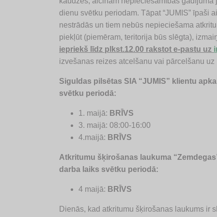
kaudzes, aicinām nepieciešamības gadījumā ja
dienu svētku periodam. Tāpat “JUMIS” īpaši a
nestrādās un tiem nebūs nepieciešama atkritu
piekļūt (piemēram, teritorija būs slēgta), izmai
iepriekš līdz plkst.12.00 rakstot e-pastu uz
izvešanas reizes atcelšanu vai pārcelšanu u
Siguldas pilsētas SIA “JUMIS” klientu apk
svētku periodā:
1. maijā:
BRĪVS
3. maijā: 08:00-16:00
4.maijā:
BRĪVS
Atkritumu šķirošanas laukuma “Zemdegas”
darba laiks svētku periodā:
4 maijā:
BRĪVS
Dienās, kad atkritumu šķirošanas laukums ir slēg