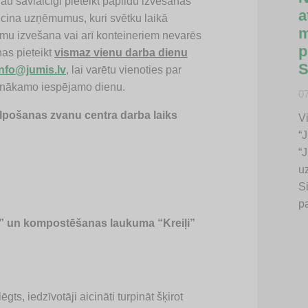
u savlaicīgi pieteikt papildu izvešanas
a
icina uzņēmumus, kuri svētku laikā
m
mu izvešana vai arī konteineriem nevarēs
p
ņas pieteikt
vismaz vienu darba dienu
S
info@jumis.lv
, lai varētu vienoties par
z nākamo iespējamo dienu.
0
alpošanas zvanu centra darba laiks
V
“
“J
u
S
p
 un kompostēšanas laukuma “Kreiļi”
ts, iedzīvotāji aicināti turpināt šķirot