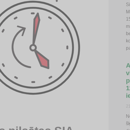
Si
M
15
m
b
k
p
A
v
p
1
i
2
N
š