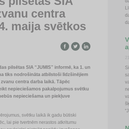
s pilsētas SIA
d
Lī
zvanu centra
d
 4. maija svētkos
d
V
a
2
 pilsētas SIA “JUMIS” informē, ka 1. un
Si
a tiks nodrošināta atbilstoši līdzšinējiem
s
u zvanu centra darba laikā. Tāpēc
va
eteikt nepieciešamos pakalpojumus svētku
n
a nebūs nepieciešama un piekļuve
v
š
“
rojumus, svētku laikā ik gadu būtiski
ēc, lai pie tvertnēm nerastos atkritumu
N