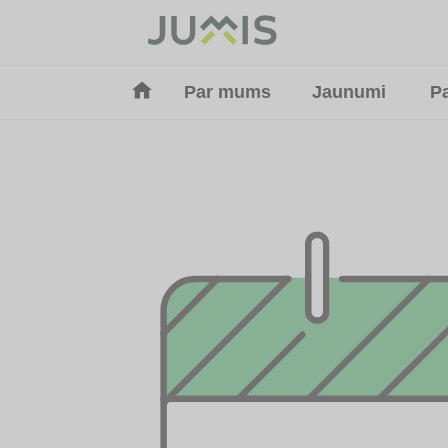
Par mums
Jaunumi
P