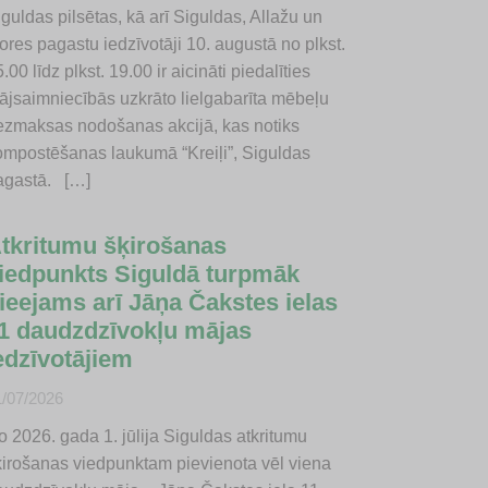
guldas pilsētas, kā arī Siguldas, Allažu un
ores pagastu iedzīvotāji 10. augustā no plkst.
.00 līdz plkst. 19.00 ir aicināti piedalīties
ājsaimniecībās uzkrāto lielgabarīta mēbeļu
ezmaksas nodošanas akcijā, kas notiks
ompostēšanas laukumā “Kreiļi”, Siguldas
agastā. […]
tkritumu šķirošanas
iedpunkts Siguldā turpmāk
ieejams arī Jāņa Čakstes ielas
1 daudzdzīvokļu mājas
edzīvotājiem
1/07/2026
o 2026. gada 1. jūlija Siguldas atkritumu
ķirošanas viedpunktam pievienota vēl viena