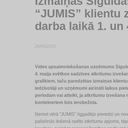
Izmaiņas Sigulda
“JUMIS” klientu 
darba laikā 1. un
26/04/2023
Vides apsaimniekošanas uzņēmums Siguldas
4. maija svētkos sadzīves atkritumu izvešan
grafikiem, taču paredzētas izmaiņas klient
iedzīvotāji un uzņēmumi aicināti laikus pi
periodam vai atteikt, ja atkritumu izvešan
konteineriem būs ierobežota.
Ņemot vērā “JUMIS” ilggadējo pieredzi un novē
palielinās ikdienā radīto atkritumu apjoms, tāp