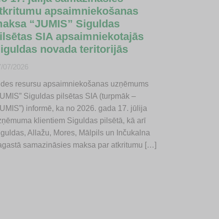
tkritumu apsaimniekošanas
aksa “JUMIS” Siguldas
ilsētas SIA apsaimniekotajās
iguldas novada teritorijās
7/07/2026
ides resursu apsaimniekošanas uzņēmums
JUMIS” Siguldas pilsētas SIA (turpmāk –
UMIS”) informē, ka no 2026. gada 17. jūlija
zņēmuma klientiem Siguldas pilsētā, kā arī
iguldas, Allažu, Mores, Mālpils un Inčukalna
agastā samazināsies maksa par atkritumu […]