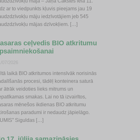
audzdzīvokļu māja – Jāņa Čakstes iela 11.
dz ar to viedpunkts kļuvis pieejams jau 19
audzdzīvokļu māju iedzīvotājiem jeb 545
audzdzīvokļu mājas dzīvokļiem. […]
asaras ceļvedis BIO atkritumu
psaimniekošanai
1/07/2026
ltā laikā BIO atkritumos intensīvāk norisinās
adalīšanās procesi, tādēļ konteinera saturā
r ātrāk veidoties lieks mitrums un
epatīkamas smakas. Lai no tā izvairītos,
asaras mēnešos ikdienas BIO atkritumu
ķirošanas paradumi ir nedaudz jāpielāgo.
JUMIS” Siguldas […]
o 17. jūlija samazināsies