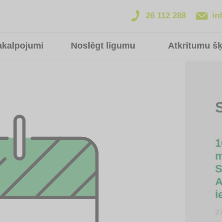
26 112 288
in
akalpojumi
Noslēgt līgumu
Atkritumu š
S
1
m
S
A
i
2