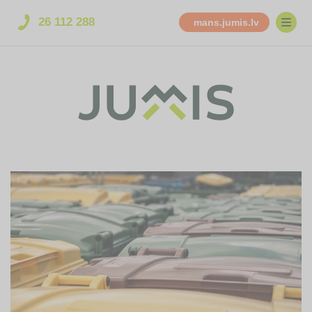
26 112 288
mans.jumis.lv