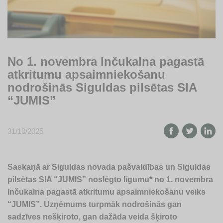
No 1. novembra Inčukalna pagastā
atkritumu apsaimniekošanu
nodrošinās Siguldas pilsētas SIA
“JUMIS”
31/10/2025
Saskaņā ar Siguldas novada pašvaldības un Siguldas
pilsētas SIA “JUMIS” noslēgto līgumu* no 1. novembra
Inčukalna pagastā atkritumu apsaimniekošanu veiks
“JUMIS”. Uzņēmums turpmāk nodrošinās gan
sadzīves nešķiroto, gan dažāda veida šķiroto