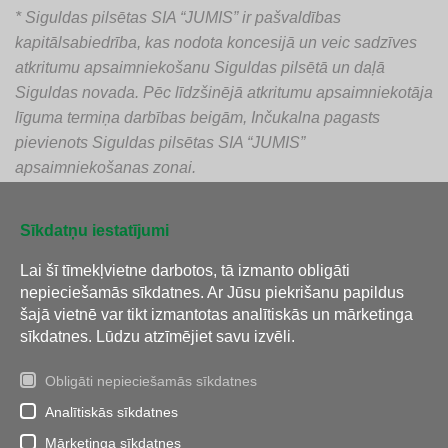
* Siguldas pilsētas SIA “JUMIS” ir pašvaldības
kapitālsabiedrība, kas nodota koncesijā un veic sadzīves
atkritumu apsaimniekošanu Siguldas pilsētā un daļā
Siguldas novada. Pēc līdzšinējā atkritumu apsaimniekotāja
līguma termiņa darbības beigām, Inčukalna pagasts
pievienots Siguldas pilsētas SIA “JUMIS”
apsaimniekošanas zonai.
Sīkdatņu iestatījumi
Atpakaļ
Lai šī tīmekļvietne darbotos, tā izmanto obligāti
nepieciešamās sīkdatnes. Ar Jūsu piekrišanu papildus
šajā vietnē var tikt izmantotas analītiskās un mārketinga
sīkdatnes. Lūdzu atzīmējiet savu izvēli.
Obligāti nepieciešamās sīkdatnes
Analītiskās sīkdatnes
Tālrunis:
26 112 288
E-pasts:
info@jumis.lv
Mārketinga sīkdatnes