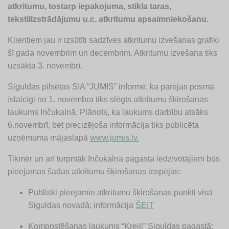
atkritumu, tostarp iepakojuma, stikla taras,
tekstilizstrādājumu u.c. atkritumu apsaimniekošanu.
Klientiem jau ir izsūtīti sadzīves atkritumu izvešanas grafiki
šī gada novembrim un decembrim. Atkritumu izvešana tiks
uzsākta 3. novembrī.
Siguldas pilsētas SIA “JUMIS” informē, ka pārejas posmā
īslaicīgi no 1. novembra tiks slēgts atkritumu šķirošanas
laukums Inčukalnā. Plānots, ka laukums darbību atsāks
6.novembrī, bet precizējoša informācija tiks publicēta
uzņēmuma mājaslapā
www.jumis.lv.
Tikmēr un arī turpmāk Inčukalna pagasta iedzīvotājiem būs
pieejamas šādas atkritumu šķirošanas iespējas:
Publiski pieejamie atkritumu šķirošanas punkti visā
Siguldas novadā; informācija
ŠEIT
Kompostēšanas laukums “Kreiļi” Siguldas pagastā;