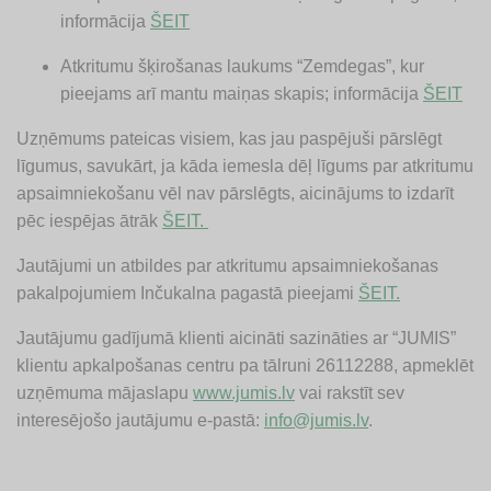
informācija
ŠEIT
Atkritumu šķirošanas laukums “Zemdegas”, kur
pieejams arī mantu maiņas skapis; informācija
ŠEIT
Uzņēmums pateicas visiem, kas jau paspējuši pārslēgt
līgumus, savukārt, ja kāda iemesla dēļ līgums par atkritumu
apsaimniekošanu vēl nav pārslēgts, aicinājums to izdarīt
pēc iespējas ātrāk
ŠEIT.
Jautājumi un atbildes par atkritumu apsaimniekošanas
pakalpojumiem Inčukalna pagastā pieejami
ŠEIT.
Jautājumu gadījumā klienti aicināti sazināties ar “JUMIS”
klientu apkalpošanas centru pa tālruni 26112288, apmeklēt
uzņēmuma mājaslapu
www.jumis.lv
vai rakstīt sev
interesējošo jautājumu e-pastā:
info@jumis.lv
.