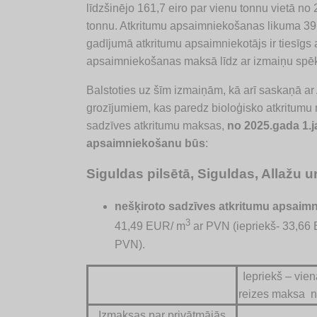
līdzšinējo 161,7 eiro par vienu tonnu vietā n
tonnu. Atkritumu apsaimniekošanas likuma 39. 
gadījumā atkritumu apsaimniekotājs ir tiesīgs a
apsaimniekošanas maksā līdz ar izmaiņu spē
Balstoties uz šīm izmaiņām, kā arī saskaņā a
grozījumiem, kas paredz bioloģisko atkritum
sadzīves atkritumu maksas,
no 2025.gada 1.j
apsaimniekošanu būs
:
Siguldas pilsētā, Siguldas, Allažu
nešķiroto sadzīves atkritumu apsaim
3
41,49 EUR/ m
ar PVN (iepriekš- 33,66
PVN).
Iepriekš – vie
reizes maksa n
Izmaksas par privātmājās