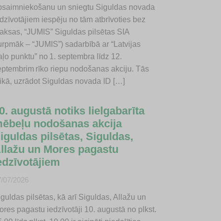
psaimniekošanu un sniegtu Siguldas novada
edzīvotājiem iespēju no tām atbrīvoties bez
aksas, “JUMIS” Siguldas pilsētas SIA
turpmāk – “JUMIS”) sadarbībā ar “Latvijas
aļo punktu” no 1. septembra līdz 12.
eptembrim rīko riepu nodošanas akciju. Tās
aikā, uzrādot Siguldas novada ID […]
0. augustā notiks lielgabarīta
ēbeļu nodošanas akcija
iguldas pilsētas, Siguldas,
llažu un Mores pagastu
edzīvotājiem
7/07/2026
guldas pilsētas, kā arī Siguldas, Allažu un
ores pagastu iedzīvotāji 10. augustā no plkst.