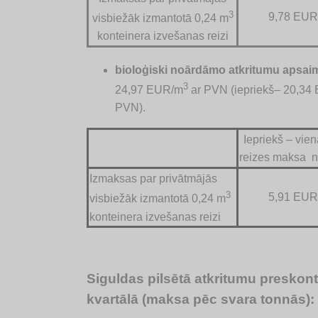
3
9,78 EUR
visbiežāk izmantotā 0,24 m
konteinera izvešanas reizi
bioloģiski noārdāmo atkritumu apsa
3
24,97 EUR/m
ar PVN (iepriekš– 20,34
PVN).
Iepriekš – vie
reizes maksa n
Izmaksas par privātmājās
3
5,91 EUR
visbiežāk izmantotā 0,24 m
konteinera izvešanas reizi
Siguldas pilsētā atkritumu preskont
kvartālā (maksa pēc svara tonnās):