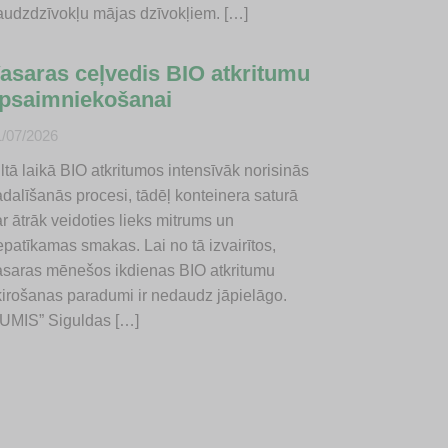
audzdzīvokļu mājas dzīvokļiem. […]
asaras ceļvedis BIO atkritumu
psaimniekošanai
1/07/2026
ltā laikā BIO atkritumos intensīvāk norisinās
adalīšanās procesi, tādēļ konteinera saturā
r ātrāk veidoties lieks mitrums un
epatīkamas smakas. Lai no tā izvairītos,
asaras mēnešos ikdienas BIO atkritumu
ķirošanas paradumi ir nedaudz jāpielāgo.
JUMIS” Siguldas […]