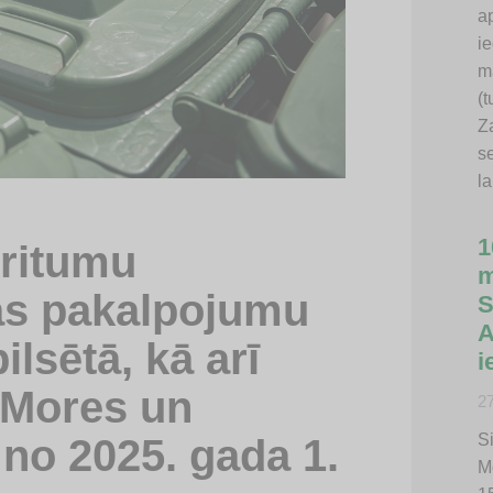
a
i
m
(
Z
s
l
1
kritumu
m
s pakalpojumu
S
A
lsētā, kā arī
i
, Mores un
2
Si
 no 2025. gada 1.
M