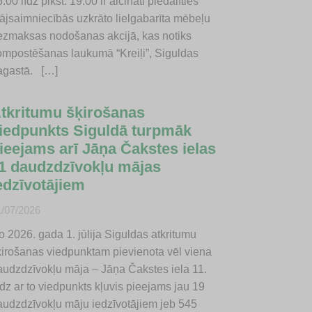
.00 līdz plkst. 19.00 ir aicināti piedalīties
ājsaimniecībās uzkrāto lielgabarīta mēbeļu
ezmaksas nodošanas akcijā, kas notiks
ompostēšanas laukumā “Kreiļi”, Siguldas
agastā. […]
tkritumu šķirošanas
iedpunkts Siguldā turpmāk
ieejams arī Jāņa Čakstes ielas
1 daudzdzīvokļu mājas
edzīvotājiem
1/07/2026
o 2026. gada 1. jūlija Siguldas atkritumu
ķirošanas viedpunktam pievienota vēl viena
audzdzīvokļu māja – Jāņa Čakstes iela 11.
dz ar to viedpunkts kļuvis pieejams jau 19
audzdzīvokļu māju iedzīvotājiem jeb 545