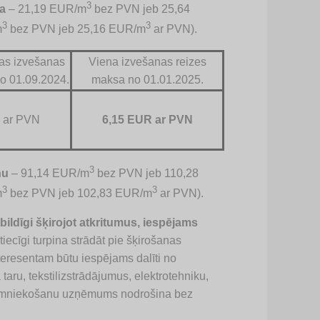
3
a
– 21,19 EUR/m
bez PVN jeb 25,64
3
3
m
bez PVN jeb 25,16 EUR/m
ar PVN).
nas izvešanas
Viena izvešanas reizes
o 01.09.2024.
maksa no 01.01.2025.
 ar PVN
6,15 EUR ar PVN
3
nu
– 91,14 EUR/m
bez PVN jeb 110,28
3
3
m
bez PVN jeb 102,83 EUR/m
ar PVN).
tbildīgi šķirojot atkritumus, iespējams
ecīgi turpina strādāt pie šķirošanas
nteresentam būtu iespējams dalīti no
taru, tekstilizstrādājumus, elektrotehniku,
psaimniekošanu uzņēmums nodrošina bez