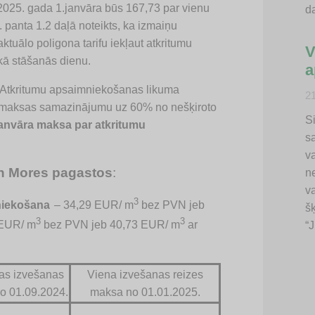
o 2025. gada 1.janvāra būs 167,73 par vienu
d
panta 1.2 daļā noteikts, ka izmaiņu
ktuālo poligona tarifu iekļaut atkritumu
V
kā stāšanās dienu.
a
r Atkritumu apsaimniekošanas likuma
2
u maksas samazinājumu uz 60% no nešķiroto
Si
anvāra maksa par atkritumu
s
va
 un Mores pagastos
:
n
v
3
niekošana
– 34,29 EUR/ m
bez PVN jeb
š
3
3
 EUR/ m
bez PVN jeb 40,73 EUR/ m
ar
“
nas izvešanas
Viena izvešanas reizes
o 01.09.2024.
maksa no 01.01.2025.