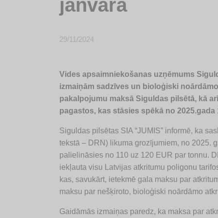
janvāra
29/11/2024
Vides apsaimniekošanas uzņēmums Sigulda
izmaiņām sadzīves un bioloģiski noārdām
pakalpojumu maksā Siguldas pilsētā, kā arī
pagastos, kas stāsies spēkā no 2025.gada 
Siguldas pilsētas SIA “JUMIS” informē, ka sa
tekstā – DRN) likuma grozījumiem, no 2025. g
palielināsies no 110 uz 120 EUR par tonnu. 
iekļauta visu Latvijas atkritumu poligonu tarif
kas, savukārt, ietekmē gala maksu par atkrit
maksu par nešķiroto, bioloģiski noārdāmo atk
Gaidāmās izmaiņas paredz, ka maksa par atkrit