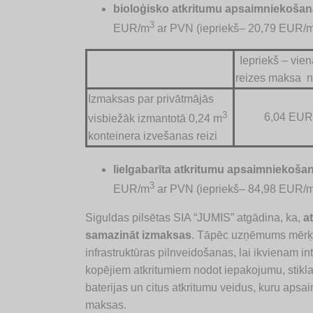
bioloģisko atkritumu apsaimniekošan
3
EUR/m
ar PVN (iepriekš– 20,79 EUR/
Iepriekš – vie
reizes maksa n
Izmaksas par privātmājās
3
6,04 EUR
visbiežāk izmantotā 0,24 m
konteinera izvešanas reizi
lielgabarīta atkritumu apsaimniekoša
3
EUR/m
ar PVN (iepriekš– 84,98 EUR/
Siguldas pilsētas SIA “JUMIS” atgādina, ka,
a
samazināt izmaksas
. Tāpēc uzņēmums mērķti
infrastruktūras pilnveidošanas, lai ikvienam i
kopējiem atkritumiem nodot iepakojumu, stikla 
baterijas un citus atkritumu veidus, kuru a
maksas.