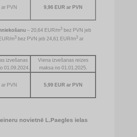
 ar PVN
9,96 EUR ar PVN
3
imniekošanu
– 20,64 EUR/m
bez PVN jeb
3
3
 EUR/m
bez PVN jeb 24,61 EUR/m
ar
nas izvešanas
Viena izvešanas reizes
o 01.09.2024.
maksa no 01.01.2025.
 ar PVN
5,99 EUR ar PVN
eineru novietnē L.Paegles ielas