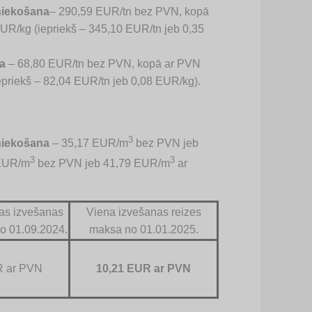
niekošana
– 290,59 EUR/tn bez PVN, kopā
R/kg (iepriekš – 345,10 EUR/tn jeb 0,35
a
– 68,80 EUR/tn bez PVN, kopā ar PVN
priekš – 82,04 EUR/tn jeb 0,08 EUR/kg).
3
niekošana
– 35,17 EUR/m
bez PVN jeb
3
3
 EUR/m
bez PVN jeb 41,79 EUR/m
ar
nas izvešanas
Viena izvešanas reizes
o 01.09.2024.
maksa no 01.01.2025.
R ar PVN
10,21 EUR ar PVN