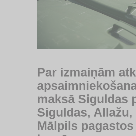
Par izmaiņām at
apsaimniekošana
maksā Siguldas pi
Siguldas, Allažu
Mālpils pagastos