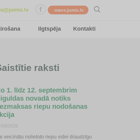
fo@jumis.lv
mans.jumis.lv
ķirošana
Ilgtspēja
Kontakti
aistītie raksti
o 1. līdz 12. septembrim
iguldas novadā notiks
ezmaksas riepu nodošanas
kcija
7/08/2026
i veicinātu nolietoto riepu videi draudzīgu