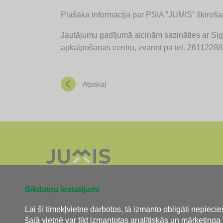
Plašāka informācija par PSIA “JUMIS” šķiro
Jautājumu gadījumā aicinām sazināties ar Sig
apkalpošanas centru, zvanot pa tel. 26112288 
Atpakaļ
Sīkdatņu iestatījumi
Tālrunis:
26 112 288
Lai šī tīmekļvietne darbotos, tā izmanto obligāti nepiec
E-pasts:
info@jumis.lv
šajā vietnē var tikt izmantotas analītiskās un mārketinga 
Adrese: R.Blaumaņa iela 10, Sigulda, Siguldas novads, LV-