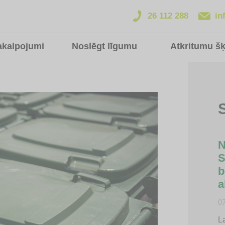
26 112 288
in
akalpojumi
Noslēgt līgumu
Atkritumu š
S
N
S
b
a
0
La