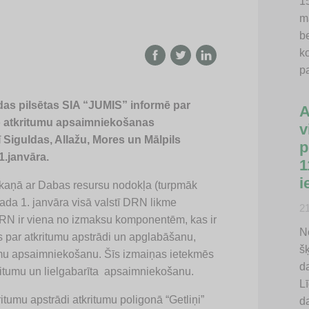
15
m
b
k
p
s pilsētas SIA “JUMIS” informē par
A
o atkritumu apsaimniekošanas
v
 Siguldas, Allažu, Mores un Mālpils
p
1.janvāra.
1
i
skaņā ar Dabas resursu nodokļa (turpmāk
ada 1. janvāra visā valstī DRN likme
2
DRN ir viena no izmaksu komponentēm, kas ir
N
os par atkritumu apstrādi un apglabāšanu,
š
umu apsaimniekošanu. Šīs izmaiņas ietekmēs
d
ritumu un lielgabarīta apsaimniekošanu.
Lī
umu apstrādi atkritumu poligonā “Getliņi”
d