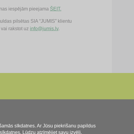
šanas iespējām pieejama
ŠEIT.
uldas pilsētas SIA “JUMIS” klientu
vai rakstot uz
info@jumis.lv
.
iešamās sīkdatnes. Ar Jūsu piekrišanu papildus
sīkdatnes. Lūdzu atzīmējiet savu izvēli.
2150