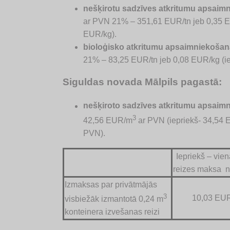
nešķirotu sadzīves atkritumu apsaim
ar PVN 21% – 351,61 EUR/tn jeb 0,35 EU
EUR/kg).
bioloģisko atkritumu apsaimniekošan
21% – 83,25 EUR/tn jeb 0,08 EUR/kg (ie
Siguldas novada Mālpils pagastā:
nešķiroto sadzīves atkritumu apsaim
3
42,56 EUR/m
ar PVN (iepriekš- 34,54
PVN).
Iepriekš – vie
reizes maksa n
Izmaksas par privātmājās
3
10,03 EU
visbiežāk izmantotā 0,24 m
konteinera izvešanas reizi