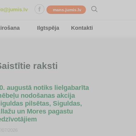
fo@jumis.lv
mans.jumis.lv
ķirošana
Ilgtspēja
Kontakti
aistītie raksti
0. augustā notiks lielgabarīta
ēbeļu nodošanas akcija
iguldas pilsētas, Siguldas,
llažu un Mores pagastu
edzīvotājiem
7/07/2026