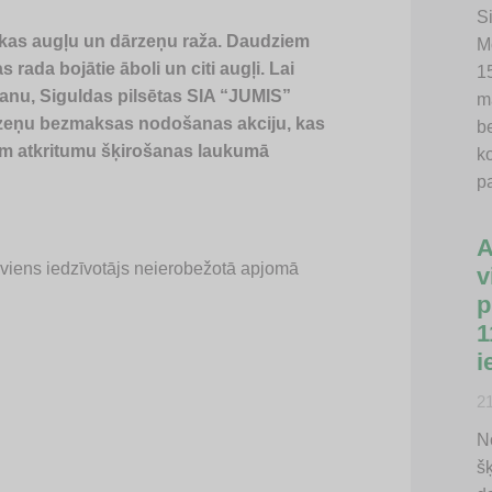
Si
nākas augļu un dārzeņu raža. Daudziem
M
rada bojātie āboli un citi augļi. Lai
15
šanu, Siguldas pilsētas SIA “JUMIS”
m
ārzeņu bezmaksas nodošanas akciju, kas
b
rim atkritumu šķirošanas laukumā
k
p
A
kviens iedzīvotājs neierobežotā apjomā
v
p
1
i
2
N
š