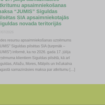
tkritumu apsaimniekošanas
aksa “JUMIS” Siguldas
ilsētas SIA apsaimniekotajās
iguldas novada teritorijās
7/07/2026
ides resursu apsaimniekošanas uzņēmums
JUMIS” Siguldas pilsētas SIA (turpmāk –
UMIS”) informē, ka no 2026. gada 17. jūlija
zņēmuma klientiem Siguldas pilsētā, kā arī
iguldas, Allažu, Mores, Mālpils un Inčukalna
agastā samazināsies maksa par atkritumu […]