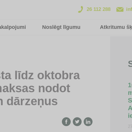
26 112 288
in
akalpojumi
Noslēgt līgumu
Atkritumu š
S
ta līdz oktobra
1
maksas nodot
m
n dārzeņus
S
A
i
2