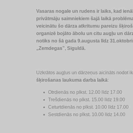
Vasaras nogale un rudens ir laiks, kad ie
privātmāju saimniekiem šajā laikā problēmas 
veicinātu šo dārza atkritumu pareizu šķiro
organizē bojāto ābolu un citu augļu un d
notiks no šā gada 9.augusta līdz 31.oktob
„Zemdegas”, Siguldā.
Uzkrātos augļus un dārzeņus aicināts nodot i
šķirošanas laukuma darba laikā
:
Otrdienās no plkst. 12.00 līdz 17.00
Trešdienās no plkst. 15.00 līdz 19.00
Ceturtdienās no plkst. 10.00 līdz 17.00
Sestdienās no plkst. 10.00 līdz 14.00