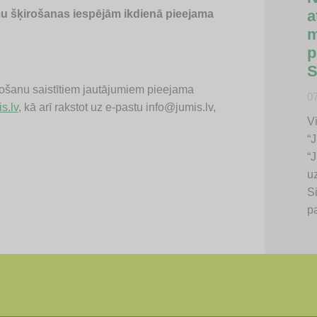
a
mu šķirošanas iespējām ikdienā pieejama
m
p
S
košanu saistītiem jautājumiem pieejama
0
s.lv
, kā arī rakstot uz e-pastu
info@jumis.lv
,
V
“
“J
u
S
p