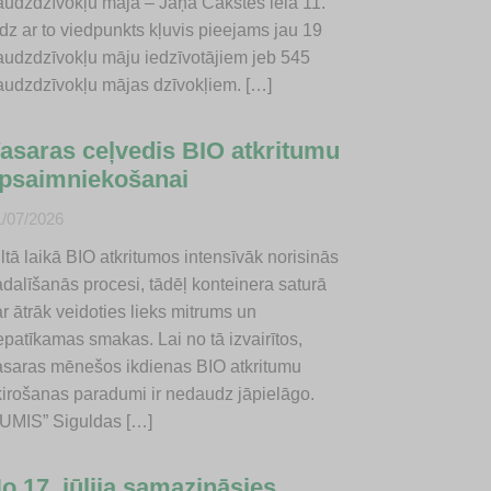
audzdzīvokļu māja – Jāņa Čakstes iela 11.
dz ar to viedpunkts kļuvis pieejams jau 19
audzdzīvokļu māju iedzīvotājiem jeb 545
audzdzīvokļu mājas dzīvokļiem. […]
asaras ceļvedis BIO atkritumu
psaimniekošanai
1/07/2026
ltā laikā BIO atkritumos intensīvāk norisinās
adalīšanās procesi, tādēļ konteinera saturā
r ātrāk veidoties lieks mitrums un
epatīkamas smakas. Lai no tā izvairītos,
asaras mēnešos ikdienas BIO atkritumu
ķirošanas paradumi ir nedaudz jāpielāgo.
JUMIS” Siguldas […]
o 17. jūlija samazināsies