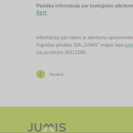
Plašāka informācija par bioloģisko atkritu
ŠEIT.
Informācija par citiem ar atkritumu apsaimnie
Siguldas pilsētas SIA „JUMIS” mājas lapā
jumi
vai pa tālruni 26112288.
Atpakaļ