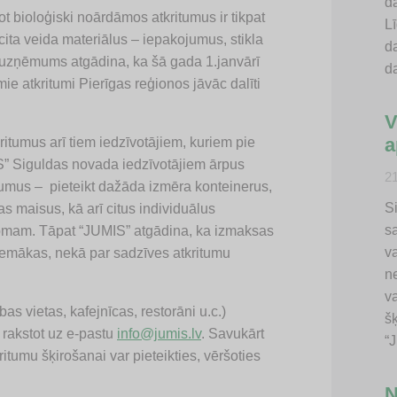
d
ot bioloģiski noārdāmos atkritumus ir tikpat
Lī
 cita veida materiālus – iepakojumus, stikla
d
lāt uzņēmums atgādina, ka šā gada 1.janvārī
d
ie atkritumi Pierīgas reģionos jāvāc dalīti
V
a
ritumus arī tiem iedzīvotājiem, kuriem pie
” Siguldas novada iedzīvotājiem ārpus
2
umus – pieteikt dažāda izmēra konteinerus,
Si
s maisus, kā arī citus individuālus
s
jomam. Tāpat “JUMIS” atgādina, ka izmaksas
va
zemākas, nekā par sadzīves atkritumu
n
v
as vietas, kafejnīcas, restorāni u.c.)
š
, rakstot uz e-pastu
info@jumis.lv
. Savukārt
“
itumu šķirošanai var pieteikties, vēršoties
N