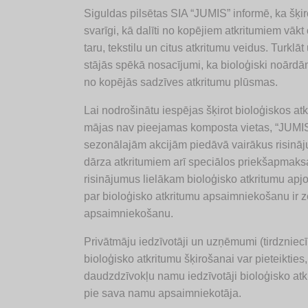
Siguldas pilsētas SIA “JUMIS” informē, ka šķir
svarīgi, kā dalīti no kopējiem atkritumiem vākt
taru, tekstilu un citus atkritumu veidus. Turk
stājās spēkā nosacījumi, ka bioloģiski noārdām
no kopējās sadzīves atkritumu plūsmas.
Lai nodrošinātu iespējas šķirot bioloģiskos atk
mājas nav pieejamas komposta vietas, “JUMIS
sezonālajām akcijām piedāvā vairākus risināj
dārza atkritumiem arī speciālos priekšapmaksa
risinājumus lielākam bioloģisko atkritumu ap
par bioloģisko atkritumu apsaimniekošanu ir 
apsaimniekošanu.
Privātmāju iedzīvotāji un uzņēmumi (tirdzniecīb
bioloģisko atkritumu šķirošanai var pieteikties
daudzdzīvokļu namu iedzīvotāji bioloģisko atkr
pie sava namu apsaimniekotāja.