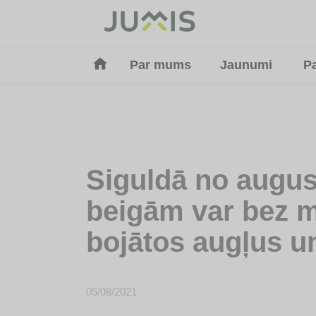
Par mums
Jaunumi
P
Siguldā no augus
beigām var bez 
bojātos augļus u
05/08/2021