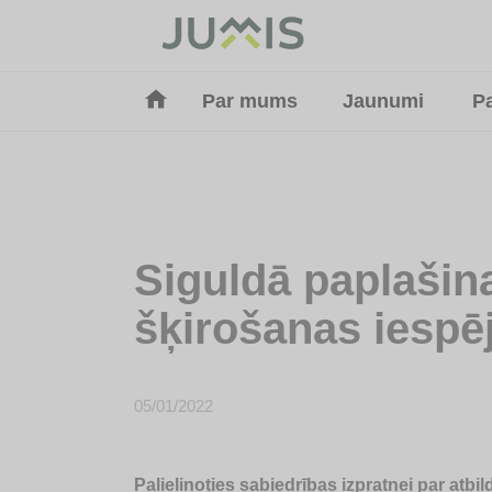
Par mums
Jaunumi
P
Siguldā paplašina
šķirošanas iespē
05/01/2022
Palielinoties sabiedrības izpratnei par atb