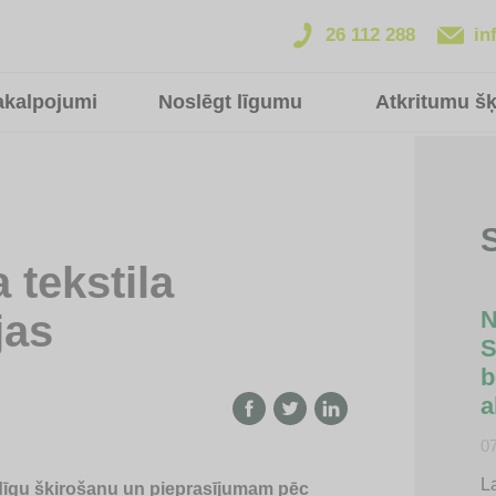
26 112 288
in
akalpojumi
Noslēgt līgumu
Atkritumu š
S
 tekstila
N
jas
S
b
a
0
La
ildīgu šķirošanu un pieprasījumam pēc