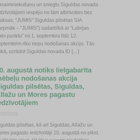
psaimniekošanu un sniegtu Siguldas novada
edzīvotājiem iespēju no tām atbrīvoties bez
aksas, “JUMIS” Siguldas pilsētas SIA
turpmāk – “JUMIS”) sadarbībā ar “Latvijas
aļo punktu” no 1. septembra līdz 12.
eptembrim rīko riepu nodošanas akciju. Tās
aikā, uzrādot Siguldas novada ID […]
0. augustā notiks lielgabarīta
ēbeļu nodošanas akcija
iguldas pilsētas, Siguldas,
llažu un Mores pagastu
edzīvotājiem
7/07/2026
guldas pilsētas, kā arī Siguldas, Allažu un
ores pagastu iedzīvotāji 10. augustā no plkst.