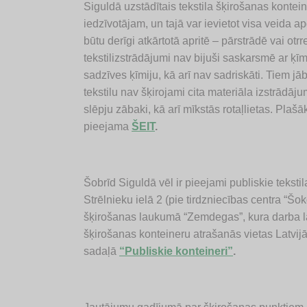
Siguldā uzstādītais tekstila šķirošanas kontei
iedzīvotājam, un tajā var ievietot visa veida a
būtu derīgi atkārtotā apritē – pārstrādē vai otrre
tekstilizstrādājumi nav bijuši saskarsmē ar ķī
sadzīves ķīmiju, kā arī nav sadriskāti. Tiem 
tekstilu nav šķirojami cita materiāla izstrādā
slēpju zābaki, kā arī mīkstās rotaļlietas. Plašā
pieejama
ŠEIT
.
Šobrīd Siguldā vēl ir pieejami publiskie teksti
Strēlnieku ielā 2 (pie tirdzniecības centra “Šok
šķirošanas laukumā “Zemdegas”, kura darba la
šķirošanas konteineru atrašanās vietas Latvi
sadaļā
“Publiskie konteineri”
.