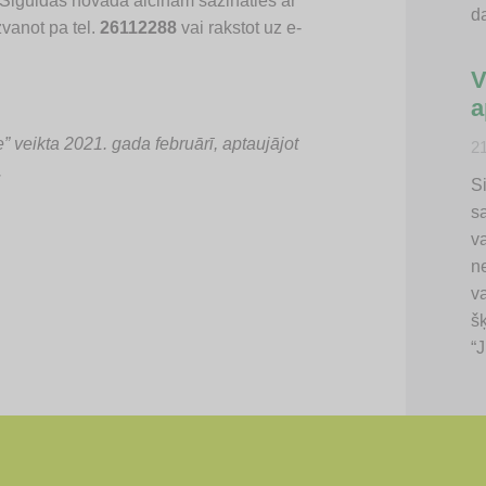
Siguldas novadā aicinām sazināties ar
d
zvanot pa tel.
26112288
vai rakstot uz e-
V
a
 veikta 2021. gada februārī, aptaujājot
2
.
Si
s
va
n
v
š
“