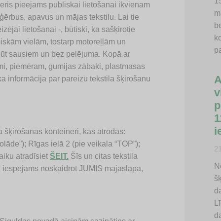
15
neris pieejams publiskai lietošanai ikvienam
m
pģērbus, apavus un mājas tekstilu. Lai tie
b
izējai lietošanai -, būtiski, ka sašķirotie
k
miskām vielām, tostarp motoreļļām un
p
jābūt sausiem un bez pelējuma. Kopā ar
jumi, piemēram, gumijas zābaki, plastmasas
A
ka informācija par pareizu tekstila šķirošanu
v
p
1
i
la šķirošanas konteineri, kas atrodas:
olāde”); Rīgas ielā 2 (pie veikala “TOP”);
2
iku atradīsiet
ŠEIT.
Šīs un citas tekstila
N
jā iespējams noskaidrot JUMIS mājaslapā,
š
d
Lī
d