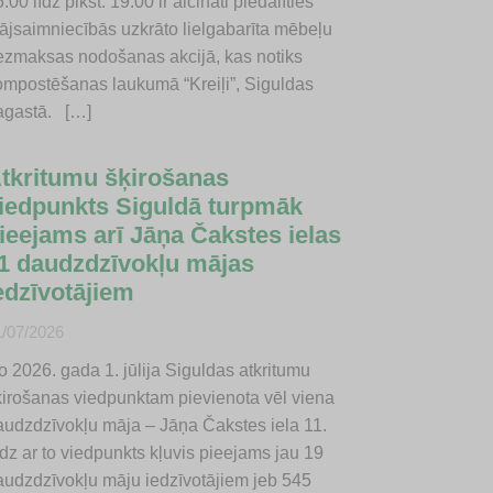
.00 līdz plkst. 19.00 ir aicināti piedalīties
ājsaimniecībās uzkrāto lielgabarīta mēbeļu
ezmaksas nodošanas akcijā, kas notiks
ompostēšanas laukumā “Kreiļi”, Siguldas
agastā. […]
tkritumu šķirošanas
iedpunkts Siguldā turpmāk
ieejams arī Jāņa Čakstes ielas
1 daudzdzīvokļu mājas
edzīvotājiem
1/07/2026
o 2026. gada 1. jūlija Siguldas atkritumu
ķirošanas viedpunktam pievienota vēl viena
audzdzīvokļu māja – Jāņa Čakstes iela 11.
dz ar to viedpunkts kļuvis pieejams jau 19
audzdzīvokļu māju iedzīvotājiem jeb 545