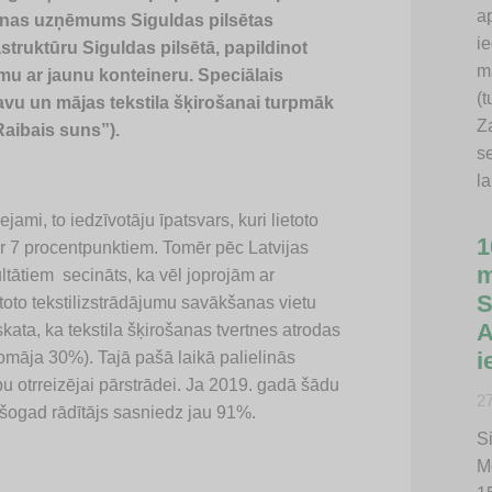
a
šanas uzņēmums Siguldas pilsētas
i
struktūru Siguldas pilsētā, papildinot
m
u ar jaunu konteineru. Speciālais
(
avu un mājas tekstila šķirošanai turpmāk
Z
Raibais suns”).
s
l
jami, to iedzīvotāju īpatsvars, kuri lietoto
1
r 7 procentpunktiem. Tomēr pēc Latvijas
m
ltātiem secināts, ka vēl joprojām ar
S
oto tekstilizstrādājumu savākšanas vietu
A
kata, ka tekstila šķirošanas tvertnes atrodas
i
domāja 30%). Tajā pašā laikā palielinās
trreizējai pārstrādei. Ja 2019. gadā šādu
2
gad rādītājs sasniedz jau 91%.
Si
M