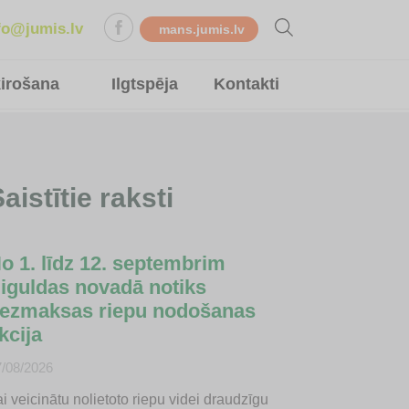
fo@jumis.lv
mans.jumis.lv
ķirošana
Ilgtspēja
Kontakti
aistītie raksti
o 1. līdz 12. septembrim
iguldas novadā notiks
ezmaksas riepu nodošanas
kcija
7/08/2026
i veicinātu nolietoto riepu videi draudzīgu