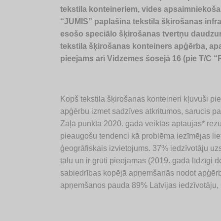
tekstila konteineriem, vides apsaimnieko
“JUMIS” paplašina tekstila šķirošanas infra
esošo speciālo šķirošanas tvertņu daudzum
tekstila šķirošanas konteiners apģērba, ap
pieejams arī Vidzemes šosejā 16 (pie T/C “
Kopš tekstila šķirošanas konteineri kļuvuši piee
apģērbu izmet sadzīves atkritumos, sarucis pa
Zaļā punkta 2020. gadā veiktās aptaujas* rezu
pieaugošu tendenci kā problēma iezīmējas liet
ģeogrāfiskais izvietojums. 37% iedzīvotāju uzs
tālu un ir grūti pieejamas (2019. gadā līdzīgi 
sabiedrības kopējā apņemšanās nodot apģērbu o
apņemšanos pauda 89% Latvijas iedzīvotāju, šo