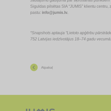
Jautājumu gadījumā par šķirošanas punktiem 
Siguldas pilsētas SIA “JUMIS” klientu centru, 
pastu:
info@jumis.lv
.
*Snapshots aptauja “Lietoto apģērbu pārstrāde”
752 Latvijas iedzīvotājus 18–74 gadu vecumā
Atpakaļ