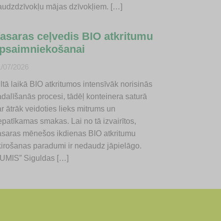
audzdzīvokļu mājas dzīvokļiem. […]
asaras ceļvedis BIO atkritumu
psaimniekošanai
1/07/2026
ltā laikā BIO atkritumos intensīvāk norisinās
adalīšanās procesi, tādēļ konteinera saturā
r ātrāk veidoties lieks mitrums un
epatīkamas smakas. Lai no tā izvairītos,
asaras mēnešos ikdienas BIO atkritumu
ķirošanas paradumi ir nedaudz jāpielāgo.
JUMIS” Siguldas […]