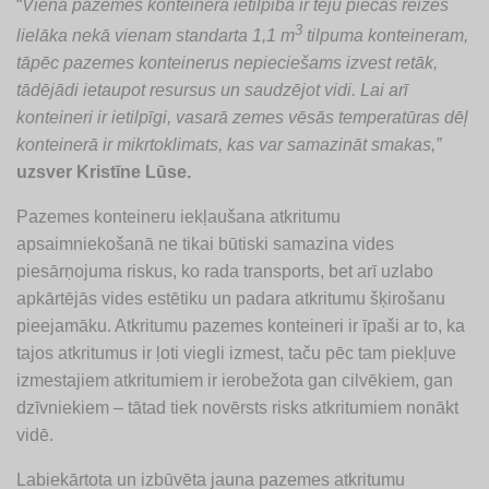
“
Viena pazemes konteinera ietilpība ir teju piecas reizes
3
lielāka nekā vienam standarta 1,1 m
tilpuma konteineram,
tāpēc pazemes konteinerus nepieciešams izvest retāk,
tādējādi ietaupot resursus un saudzējot vidi. Lai arī
konteineri ir ietilpīgi, vasarā zemes vēsās temperatūras dēļ
konteinerā ir mikrtoklimats, kas var samazināt smakas,”
uzsver Kristīne Lūse.
Pazemes konteineru iekļaušana atkritumu
apsaimniekošanā ne tikai būtiski samazina vides
piesārņojuma riskus, ko rada transports, bet arī uzlabo
apkārtējās vides estētiku un padara atkritumu šķirošanu
pieejamāku. Atkritumu pazemes konteineri ir īpaši ar to, ka
tajos atkritumus ir ļoti viegli izmest, taču pēc tam piekļuve
izmestajiem atkritumiem ir ierobežota gan cilvēkiem, gan
dzīvniekiem – tātad tiek novērsts risks atkritumiem nonākt
vidē.
Labiekārtota un izbūvēta jauna pazemes atkritumu