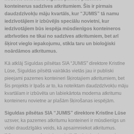
konteinerus sadzīves atkritumiem. Šis ir pirmais
daudzdzīvokļu māju kvartāls, kur “JUMIS” tā namu
iedzīvotājiem ir izbūvējis speciālu novietni, kur
iedzīvotājiem būs iespēja mūsdienīgos konteineros
atbrīvoties ne tikai no sadzīves atkritumiem, bet arī
šķirot vieglo iepakojumu, stikla taru un bioloģiski
noārdāmos atkritumus.
Kā atklāj Siguldas pilsētas SIA “JUMIS” direktore Kristīne
Lūse, Siguldas pilsētā vairākās vietās jau ir publiski
pieejami pazemes konteineri šķirotajiem atkritumiem, bet
šis projekts ir īpašs ar to, ka noteiktam daudzdzīvokļu māju
kvartālam ir izbūvēta un labiekārtota moderna atkritumu
konteineru novietne ar plašām šķirošanas iespējām.
Siguldas pilsētas SIA “JUMIS” direktore Kristīne Lūse
uzsver, ka pazemes atkritumu konteineri ir mūsdienīgs un
videi draudzīgāks veids, kā apsaimniekot atkritumus.