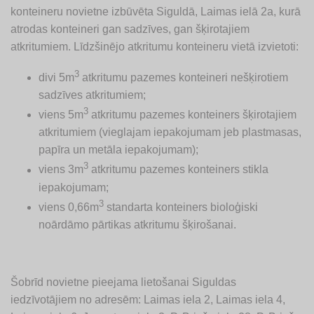
konteineru novietne izbūvēta Siguldā, Laimas ielā 2a, kurā
atrodas konteineri gan sadzīves, gan šķirotajiem
atkritumiem. Līdzšinējo atkritumu konteineru vietā izvietoti:
3
divi 5m
atkritumu pazemes konteineri nešķirotiem
sadzīves atkritumiem;
3
viens 5m
atkritumu pazemes konteiners šķirotajiem
atkritumiem (vieglajam iepakojumam jeb plastmasas,
papīra un metāla iepakojumam);
3
viens 3m
atkritumu pazemes konteiners stikla
iepakojumam;
3
viens 0,66m
standarta konteiners bioloģiski
noārdāmo pārtikas atkritumu šķirošanai.
Šobrīd novietne pieejama lietošanai Siguldas
iedzīvotājiem no adresēm: Laimas iela 2, Laimas iela 4,