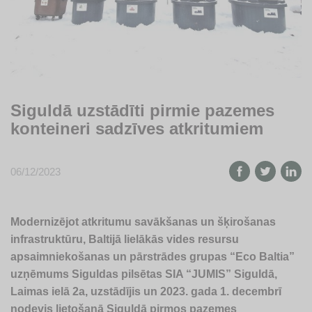
Siguldā uzstādīti pirmie pazemes
konteineri sadzīves atkritumiem
06/12/2023
Modernizējot atkritumu savākšanas un šķirošanas
infrastruktūru, Baltijā lielākās vides resursu
apsaimniekošanas un pārstrādes grupas “Eco Baltia”
uzņēmums Siguldas pilsētas SIA “JUMIS” Siguldā,
Laimas ielā 2a, uzstādījis un 2023. gada 1. decembrī
nodevis lietošanā Siguldā pirmos pazemes