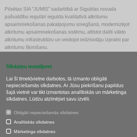
Pilsētas SIA “JUMIS” sadarbībā ar Siguldas novada
pašvaldību regulāri iegulda kvalitatīvā atkritumu
apsaimniekošanas pakalpojumu sniegšanā, modernizējot
atkritumu apsaimniekošanas sistēmu, attīstot dalīti vākto
atkritumu infrastruktūru un veidojot iedzīvotāju izpratni par
atkritumu šķirošanu.
Sīkdatņu iestatījumi
Atpakaļ
Lai šī tīmekļvietne darbotos, tā izmanto obligāti
nepieciešamās sīkdatnes. Ar Jūsu piekrišanu papildus
šajā vietnē var tikt izmantotas analītiskās un mārketinga
sīkdatnes. Lūdzu atzīmējiet savu izvēli.
Obligāti nepieciešamās sīkdatnes
Analītiskās sīkdatnes
Tālrunis:
26 112 288
E-pasts:
info@jumis.lv
Mārketinga sīkdatnes