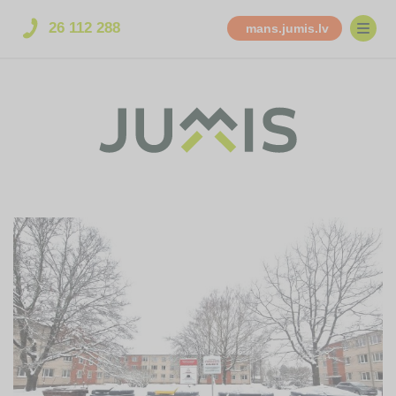
26 112 288
mans.jumis.lv