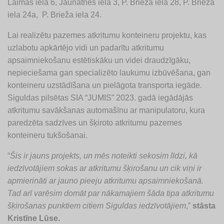
Laimas iela 6, Jaunatnes iela 3, P. Brieža iela 28, P. Brieža
iela 24a, P. Brieža iela 24.
Lai realizētu pazemes atkritumu konteineru projektu, kas
uzlabotu apkārtējo vidi un padarītu atkritumu
apsaimniekošanu estētiskāku un videi draudzīgāku,
nepieciešama gan specializēto laukumu izbūvēšana, gan
konteineru uzstādīšana un pielāgota transporta iegāde.
Siguldas pilsētas SIA “JUMIS” 2023. gadā iegādājās
atkritumu savākšanas automašīnu ar manipulatoru, kura
paredzēta sadzīves un šķiroto atkritumu pazemes
konteineru tukšošanai.
“
Šis ir jauns projekts, un mēs noteikti sekosim līdzi, kā
iedzīvotājiem sokas ar atkritumu šķirošanu un cik viņi ir
apmierināti ar jauno pieeju atkritumu apsaimniekošanā.
Tad arī varēsim domāt par nākamajiem šāda tipa atkritumu
šķirošanas punktiem citiem Siguldas iedzīvotājiem
,”
stāsta
Kristīne Lūse.