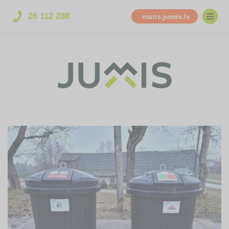
26 112 288
mans.jumis.lv