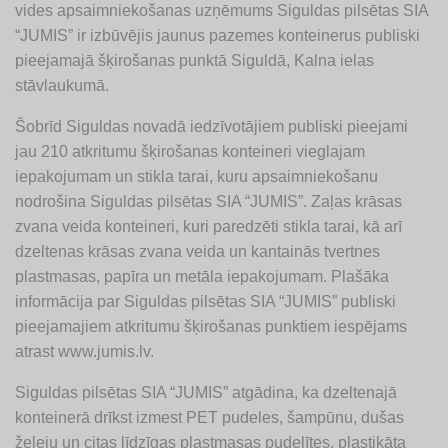
vides apsaimniekošanas uzņēmums Siguldas pilsētas SIA
“JUMIS” ir izbūvējis jaunus pazemes konteinerus publiski
pieejamajā šķirošanas punktā Siguldā, Kalna ielas
stāvlaukumā.
Šobrīd Siguldas novadā iedzīvotājiem publiski pieejami
jau 210 atkritumu šķirošanas konteineri vieglajam
iepakojumam un stikla tarai, kuru apsaimniekošanu
nodrošina Siguldas pilsētas SIA “JUMIS”. Zaļas krāsas
zvana veida konteineri, kuri paredzēti stikla tarai, kā arī
dzeltenas krāsas zvana veida un kantainās tvertnes
plastmasas, papīra un metāla iepakojumam. Plašāka
informācija par Siguldas pilsētas SIA “JUMIS” publiski
pieejamajiem atkritumu šķirošanas punktiem iespējams
atrast www.jumis.lv.
Siguldas pilsētas SIA “JUMIS” atgādina, ka dzeltenajā
konteinerā drīkst izmest PET pudeles, šampūnu, dušas
želeju un citas līdzīgas plastmasas pudelītes, plastikāta