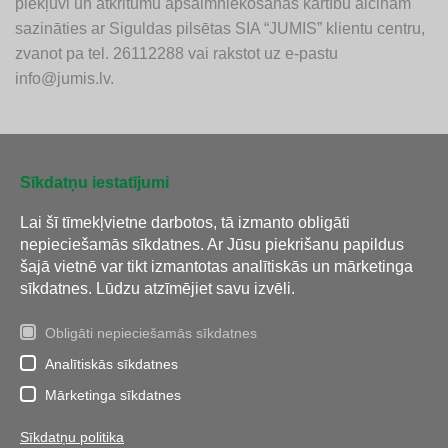
piekļuvi un atkritumu apsaimniekošanas kārtību aicinām
sazināties ar Siguldas pilsētas SIA “JUMIS” klientu centru,
zvanot pa tel. 26112288 vai rakstot uz e-pastu
info@jumis.lv
.
Sīkdatņu iestatījumi
Atpakaļ
Lai šī tīmekļvietne darbotos, tā izmanto obligāti
nepieciešamās sīkdatnes. Ar Jūsu piekrišanu papildus
šajā vietnē var tikt izmantotas analītiskās un mārketinga
sīkdatnes. Lūdzu atzīmējiet savu izvēli.
Obligāti nepieciešamās sīkdatnes
Analītiskās sīkdatnes
Tālrunis:
26 112 288
E-pasts:
info@jumis.lv
Mārketinga sīkdatnes
Adrese: R.Blaumaņa iela 10, Sigulda, Siguldas novads, LV-
Sīkdatņu politika
2150