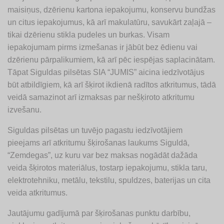
maisiņus, dzērienu kartona iepakojumu, konservu bundžas
un citus iepakojumus, kā arī makulatūru, savukārt zaļajā –
tikai dzērienu stikla pudeles un burkas. Visam
iepakojumam pirms izmešanas ir jābūt bez ēdienu vai
dzērienu pārpalikumiem, kā arī pēc iespējas saplacinātam.
Tāpat Siguldas pilsētas SIA “JUMIS” aicina iedzīvotājus
būt atbildīgiem, kā arī šķirot ikdienā radītos atkritumus, tādā
veidā samazinot arī izmaksas par nešķiroto atkritumu
izvešanu.
Siguldas pilsētas un tuvējo pagastu iedzīvotājiem
pieejams arī atkritumu šķirošanas laukums Siguldā,
“Zemdegas”, uz kuru var bez maksas nogādāt dažāda
veida šķirotos materiālus, tostarp iepakojumu, stikla taru,
elektrotehniku, metālu, tekstilu, spuldzes, baterijas un cita
veida atkritumus.
Jautājumu gadījumā par šķirošanas punktu darbību,