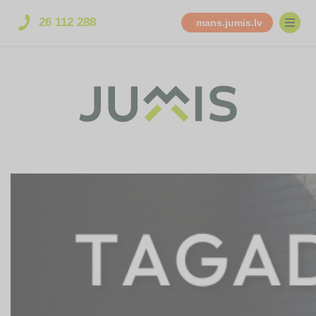
26 112 288
mans.jumis.lv