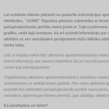
Lai uzlabotu klientu pieredzi un padarītu informācijas 
efektīvāku, “JUMIS
” Siguldas pilsētas sabiedrība ar iero
pašapkalpošanās portālu mans.jumis.lv. Tajā uzņēmuma kl
grafiku, veikt tajā izmaiņas, kā arī uzzināt informāciju 
atbildes uz sev aktuālajiem jautājumiem dažu klikšķu attā
darba laika.
Līdz ar iespēju sekot līdzi atkritumu apsaimniekošanas nodro
mainīt informāciju par saviem objektiem, kā arī uzzināt jau
cenām par pakalpojumiem.
“
Digitalizācija atkritumu apsaimniekošanā ir mūsdienu nepie
uzņēmumiem un strādāt arvien gudrāk. Pēc mūsu aplēsēm aptuv
turpmāk būs atrisināmi pašapkalpošanās portālā mans.jumis.l
vienlaikus stiprinot gan klientu pieredzi, gan atbildīgu attieksm
Kā pieslēgties un lietot?