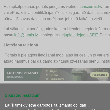
Pašapkalpošanās portāls pieejams vietnē
mans.jumis.lv
. Tam
vai eParaksts autentifikācijas rīkus, kas garantē datu aizsar
pārvaldīt savus datus un norēķinus jebkurā laikā un vietā.
Lai sāktu lietot portālu, juridiskajiem klientiem nepieciešams 
pastu
info@jumis.lv
. Iesniegums
lejupielādējams ŠEIT
. Pēc 
Lietošana telefonā
Portāls ir pielāgots lietošanai mobilajās ierīcēs, un to var ē
atgādinājumus par gaidāmo atkritumu izvešanas dienu. Instru
Sīkdatņu iestatījumi
Atpakaļ
Lai šī tīmekļvietne darbotos, tā izmanto obligāti