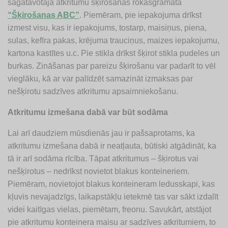
sagatavotajā atkritumu šķirošanas rokasgrāmatā
“Šķirošanas ABC”
. Piemēram, pie iepakojuma drīkst
izmest visu, kas ir iepakojums, tostarp, maisiņus, piena,
sulas, kefīra pakas, krējuma trauciņus, maizes iepakojumu,
kartona kastītes u.c. Pie stikla drīkst šķirot stikla pudeles un
burkas. Zināšanas par pareizu šķirošanu var padarīt to vēl
vieglāku, kā ar var palīdzēt samazināt izmaksas par
nešķirotu sadzīves atkritumu apsaimniekošanu.
Atkritumu izmešana dabā var būt sodāma
Lai arī daudziem mūsdienās jau ir pašsaprotams, ka
atkritumu izmešana dabā ir neatļauta, būtiski atgādināt, ka
tā ir arī sodāma rīcība. Tāpat atkritumus – šķirotus vai
nešķirotus – nedrīkst novietot blakus konteineriem.
Piemēram, novietojot blakus konteineram ledusskapi, kas
kļuvis nevajadzīgs, laikapstākļu ietekmē tas var sākt izdalīt
videi kaitīgas vielas, piemētam, freonu. Savukārt, atstājot
pie atkritumu konteinera maisu ar sadzīves atkritumiem, to