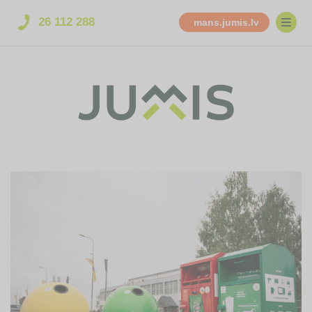
26 112 288
mans.jumis.lv