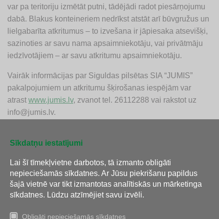
var pa teritoriju izmētāt putni, tādējādi radot piesārņojumu
dabā. Blakus konteineriem nedrīkst atstāt arī būvgružus un
lielgabarīta atkritumus – to izvešana ir jāpiesaka atsevišķi,
sazinoties ar savu nama apsaimniekotāju, vai privātmāju
iedzīvotājiem – ar savu atkritumu apsaimniekotāju.
Vairāk informācijas par Siguldas pilsētas SIA “JUMIS”
pakalpojumiem un atkritumu šķirošanas iespējām var
atrast
www.jumis.lv
, zvanot tel. 26112288 vai rakstot uz
info@jumis.lv
.
Sīkdatņu iestatījumi
Atpakaļ
Lai šī tīmekļvietne darbotos, tā izmanto obligāti
nepieciešamās sīkdatnes. Ar Jūsu piekrišanu papildus
šajā vietnē var tikt izmantotas analītiskās un mārketinga
sīkdatnes. Lūdzu atzīmējiet savu izvēli.
Obligāti nepieciešamās sīkdatnes