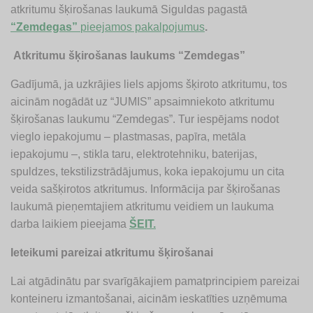
atkritumu šķirošanas laukumā Siguldas pagastā
“Zemdegas”
pieejamos pakalpojumus
.
Atkritumu šķirošanas laukums “Zemdegas”
Gadījumā, ja uzkrājies liels apjoms šķiroto atkritumu, tos
aicinām nogādāt uz “JUMIS” apsaimniekoto atkritumu
šķirošanas laukumu “Zemdegas”. Tur iespējams nodot
vieglo iepakojumu – plastmasas, papīra, metāla
iepakojumu –, stikla taru, elektrotehniku, baterijas,
spuldzes, tekstilizstrādājumus, koka iepakojumu un cita
veida sašķirotos atkritumus. Informācija par šķirošanas
laukumā pieņemtajiem atkritumu veidiem un laukuma
darba laikiem pieejama
ŠEIT.
Ieteikumi pareizai atkritumu šķirošanai
Lai atgādinātu par svarīgākajiem pamatprincipiem pareizai
konteineru izmantošanai, aicinām ieskatīties uzņēmuma