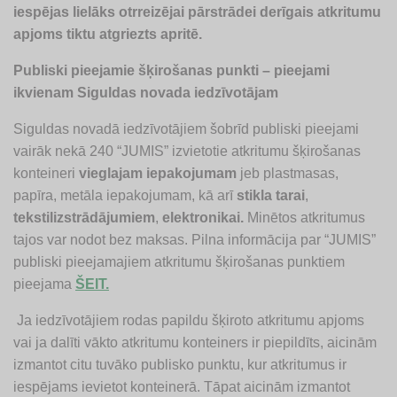
iespējas lielāks otrreizējai pārstrādei derīgais atkritumu
apjoms tiktu atgriezts apritē.
Publiski pieejamie šķirošanas punkti – pieejami
ikvienam Siguldas novada iedzīvotājam
Siguldas novadā iedzīvotājiem šobrīd publiski pieejami
vairāk nekā 240 “JUMIS” izvietotie atkritumu šķirošanas
konteineri
vieglajam iepakojumam
jeb plastmasas,
papīra, metāla iepakojumam, kā arī
stikla tarai
,
tekstilizstrādājumiem
,
elektronikai.
Minētos atkritumus
tajos var nodot bez maksas. Pilna informācija par “JUMIS”
publiski pieejamajiem atkritumu šķirošanas punktiem
pieejama
ŠEIT.
Ja iedzīvotājiem rodas papildu šķiroto atkritumu apjoms
vai ja dalīti vākto atkritumu konteiners ir piepildīts, aicinām
izmantot citu tuvāko publisko punktu, kur atkritumus ir
iespējams ievietot konteinerā. Tāpat aicinām izmantot