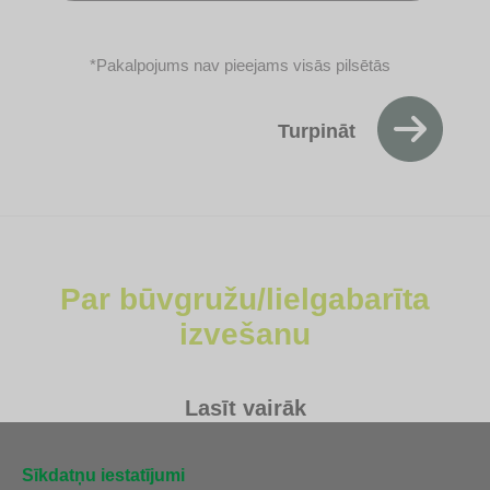
*Pakalpojums nav pieejams visās pilsētās
Turpināt
Par būvgružu/lielgabarīta
izvešanu
Lasīt vairāk
Sīkdatņu iestatījumi