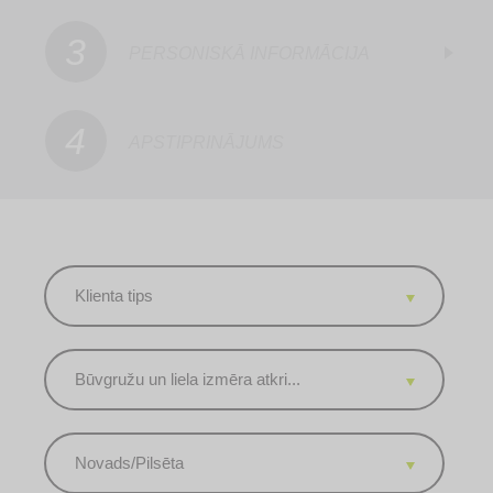
3
PERSONISKĀ INFORMĀCIJA
4
APSTIPRINĀJUMS
Klienta tips
Būvgružu un liela izmēra atkri...
Novads/Pilsēta