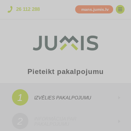
26 112 288
mans.jumis.lv
Pieteikt pakalpojumu
1
IZVĒLIES PAKALPOJUMU
2
INFORMĀCIJA PAR
PAKALPOJUMU