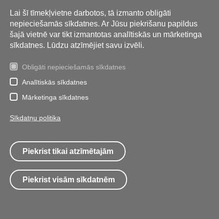
Lai šī tīmekļvietne darbotos, tā izmanto obligāti
nepieciešamās sīkdatnes. Ar Jūsu piekrišanu papildus
šajā vietnē var tikt izmantotas analītiskās un mārketinga
sīkdatnes. Lūdzu atzīmējiet savu izvēli.
Obligāti nepieciešamās sīkdatnes
Analītiskās sīkdatnes
Tālrunis:
26 112 288
E-pasts:
info@jumis.lv
Mārketinga sīkdatnes
Adrese: R.Blaumaņa iela 10, Sigulda, Siguldas novads, LV-
Sīkdatņu politika
2150
Privātuma politika
Personu datu apstrāde
Videonovērošanas datu apstrāde
Privātuma paziņojums
Piekrist tikai atzīmētajām
vakanču kandidātiem
Sīkdatņu politika
Piekļūstamības ziņojums
Piekrist visām sīkdatnēm
Visas tiesības aizsargātas
Izstrāde:
Bright