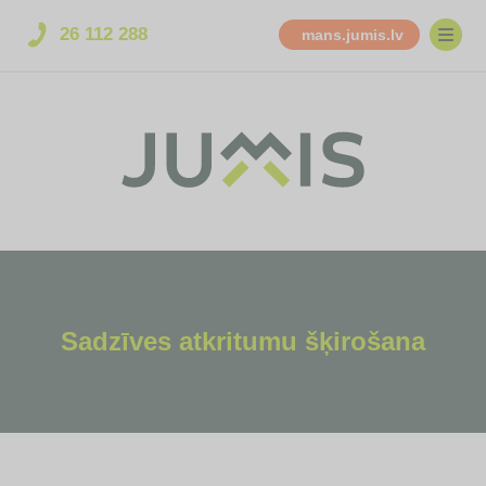
26 112 288
mans.jumis.lv
Sadzīves atkritumu šķirošana