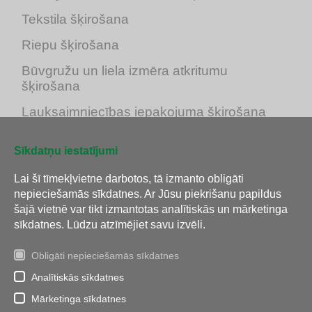
Tekstila šķirošana
Riepu šķirošana
Būvgružu un liela izmēra atkritumu
šķirošana
Lauksaimniecības iepakojuma šķirošana
Sīkdatņu iestatījumi
Lai šī tīmekļvietne darbotos, tā izmanto obligāti
nepieciešamās sīkdatnes. Ar Jūsu piekrišanu papildus
šajā vietnē var tikt izmantotas analītiskās un mārketinga
sīkdatnes. Lūdzu atzīmējiet savu izvēli.
Obligāti nepieciešamās sīkdatnes
Analītiskās sīkdatnes
Tālrunis:
26 112 288
E-pasts:
info@jumis.lv
Mārketinga sīkdatnes