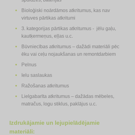
Bioloģiski noārdāmos atkritumus, kas nav
virtuves pārtikas atkritumi
3. kategorijas pārtikas atkritumus - jēlu gaļu,
kautķermeņus, eļļas u.c.
Būvniecības atkritumus – dažādi materiāli pēc
ēku vai ceļu nojaukšanas un remontdarbiem
Pelnus
Ielu saslaukas
Ražošanas atkritumus
Lielgabarīta atkritumus – dažādas mēbeles,
matračus, logu stiklus, paklājus u.c.
Izdrukājamie un lejupielādējamie
materiāli: